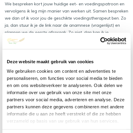
We bespreken kort jouw huidige eet- en voedingspatroon en
vervolgens ik leg mijn manier van werken uit. Samen bespreken
we dan of ik voor jou de geschikte voedingstherapeut ben. Zo
ja, dan stuur ik je de link naar de anamnese (vragenlijst) en
plannen we de eerste afspraak. Zo niet, dan kan ik je
eventueel naar een andere deskundige doorverwijzen.
Vul onderstaand formulier in voor een vrijblijvende
kennismaking en ik neem zo spoedig mogelijk contact met je
Deze website maakt gebruik van cookies
op.
We gebruiken cookies om content en advertenties te
personaliseren, om functies voor social media te bieden
Naam
en om ons websiteverkeer te analyseren. Ook delen we
informatie over uw gebruik van onze site met onze
partners voor social media, adverteren en analyse. Deze
Telefoonnummer
partners kunnen deze gegevens combineren met andere
informatie die u aan ze heeft verstrekt of die ze hebben
verzameld op basis van uw gebruik van hun services.
E-mailadres