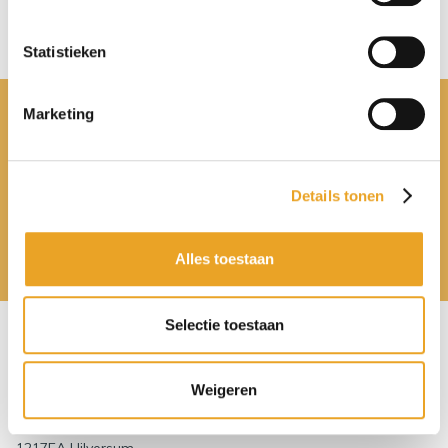
Verzenden
Statistieken
Marketing
Wil jij ook meer in balans komen en ben je
benieuwd welke voeding bij jouw lichaam past?
Details tonen
Maak kennis
Alles toestaan
Selectie toestaan
Contact
Weigeren
Energize Your Day
Hoflaan 24